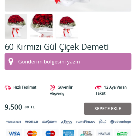
60 Kırmızı Gül Çiçek Demeti
Hızlı Teslimat
Güvenilir
12 Aya Varan
Taksit
Alışveriş
9.500
,00 TL
SEPETE EKLE